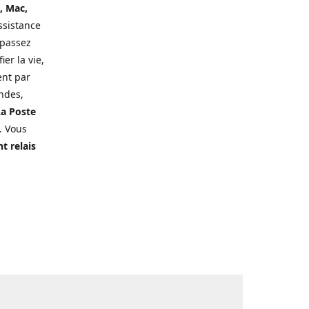
, Mac,
ssistance
 passez
er la vie,
ent par
ndes,
a Poste
. Vous
t relais