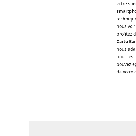
votre spé
smartpho
technique
nous voir
profitez 
Carte Ban
nous adap
pour les p
pouvez ég
de votre 