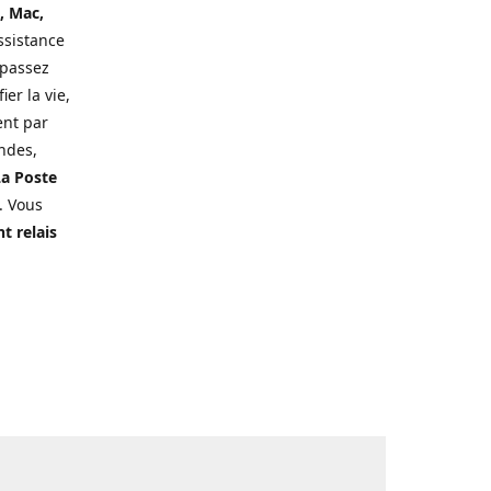
, Mac,
ssistance
 passez
er la vie,
ent par
ndes,
a Poste
. Vous
t relais