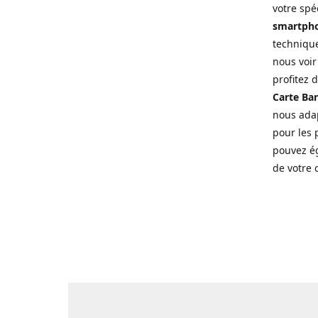
votre spé
smartpho
technique
nous voir
profitez 
Carte Ban
nous adap
pour les p
pouvez ég
de votre 