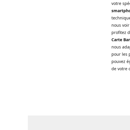
votre spé
smartpho
technique
nous voir
profitez 
Carte Ban
nous adap
pour les p
pouvez ég
de votre 