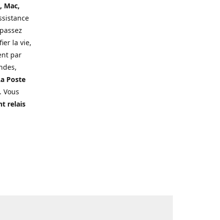
, Mac,
ssistance
 passez
er la vie,
ent par
ndes,
a Poste
. Vous
t relais