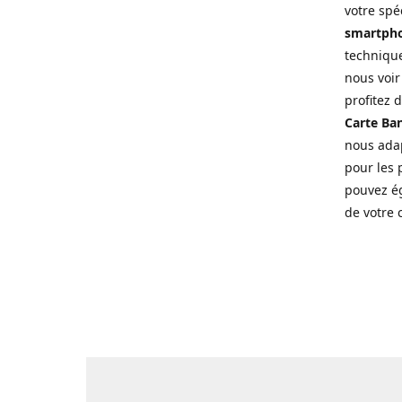
votre spé
smartpho
technique
nous voir
profitez 
Carte Ban
nous adap
pour les p
pouvez ég
de votre 