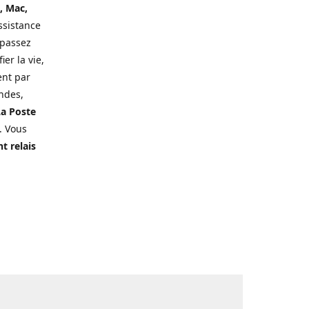
, Mac,
ssistance
 passez
er la vie,
ent par
ndes,
a Poste
. Vous
t relais