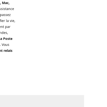
, Mac,
ssistance
 passez
er la vie,
ent par
ndes,
a Poste
. Vous
t relais