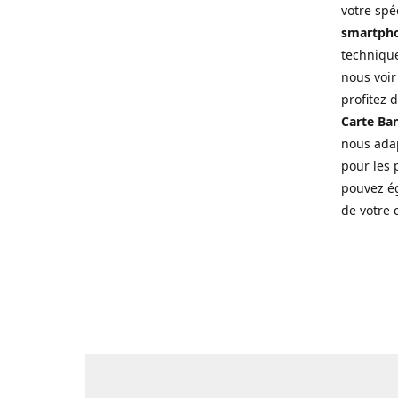
votre spé
smartpho
technique
nous voir
profitez 
Carte Ban
nous adap
pour les p
pouvez ég
de votre 