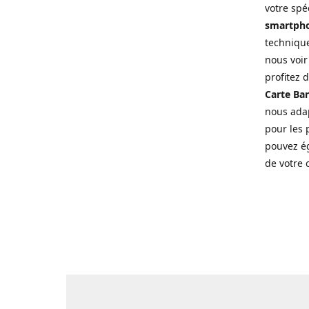
votre spé
smartpho
technique
nous voir
profitez 
Carte Ban
nous adap
pour les p
pouvez ég
de votre 