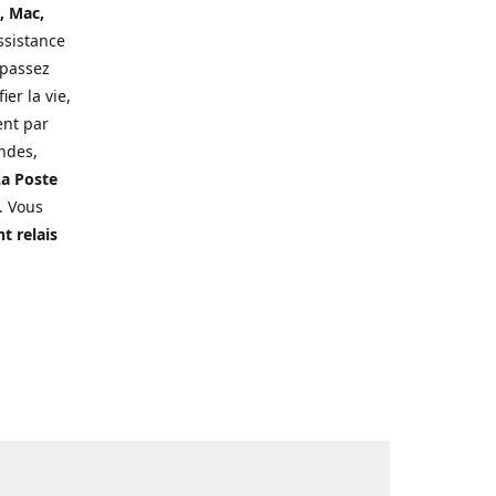
, Mac,
ssistance
 passez
er la vie,
ent par
ndes,
a Poste
. Vous
t relais