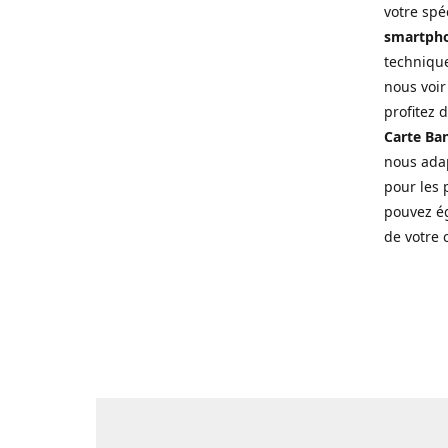
votre spé
smartpho
technique
nous voir
profitez 
Carte Ban
nous adap
pour les p
pouvez ég
de votre 