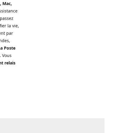
, Mac,
ssistance
 passez
er la vie,
ent par
ndes,
a Poste
. Vous
t relais