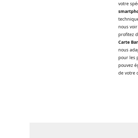
votre spé
smartpho
technique
nous voir
profitez 
Carte Ban
nous adap
pour les p
pouvez ég
de votre 