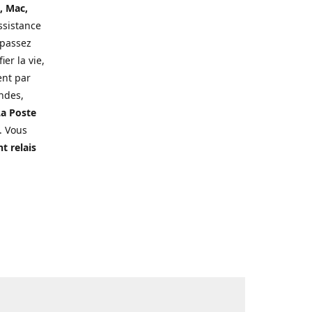
, Mac,
ssistance
 passez
er la vie,
ent par
ndes,
a Poste
. Vous
t relais