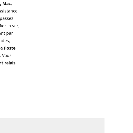
, Mac,
ssistance
 passez
er la vie,
ent par
ndes,
a Poste
. Vous
t relais