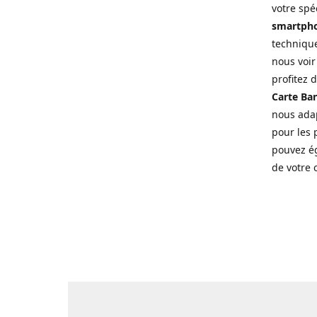
votre spé
smartpho
technique
nous voir
profitez 
Carte Ban
nous adap
pour les p
pouvez ég
de votre 