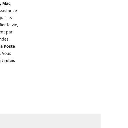
, Mac,
ssistance
 passez
er la vie,
ent par
ndes,
a Poste
. Vous
t relais