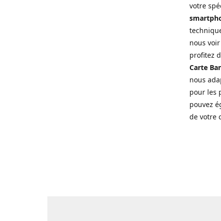
votre spé
smartpho
technique
nous voir
profitez 
Carte Ban
nous adap
pour les p
pouvez ég
de votre 