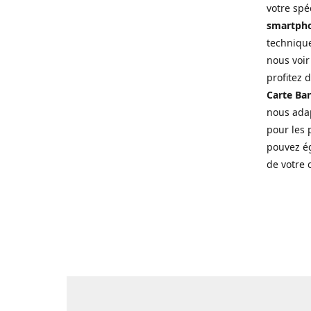
votre spé
smartpho
technique
nous voir
profitez 
Carte Ban
nous adap
pour les p
pouvez ég
de votre 