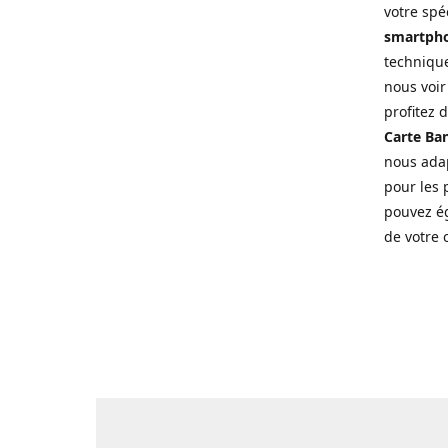
votre spé
smartpho
technique
nous voir
profitez 
Carte Ban
nous adap
pour les p
pouvez ég
de votre 