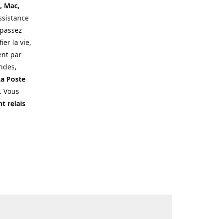
, Mac,
ssistance
 passez
er la vie,
ent par
ndes,
a Poste
. Vous
t relais