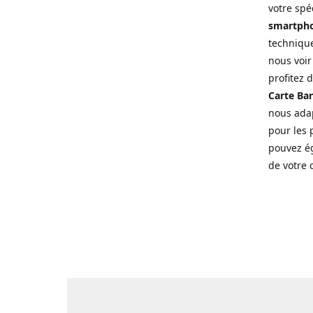
votre spé
smartpho
technique
nous voir
profitez 
Carte Ban
nous adap
pour les p
pouvez ég
de votre 