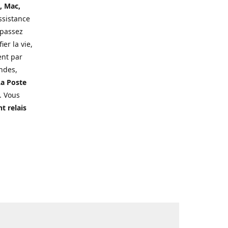
, Mac,
ssistance
 passez
er la vie,
ent par
ndes,
a Poste
. Vous
t relais