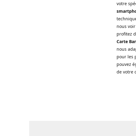
votre spé
smartpho
technique
nous voir
profitez 
Carte Ban
nous adap
pour les p
pouvez ég
de votre 