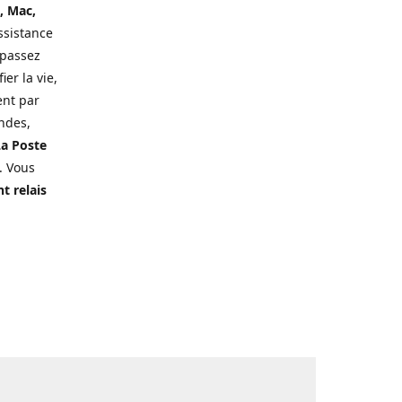
, Mac,
ssistance
 passez
er la vie,
ent par
ndes,
a Poste
. Vous
t relais